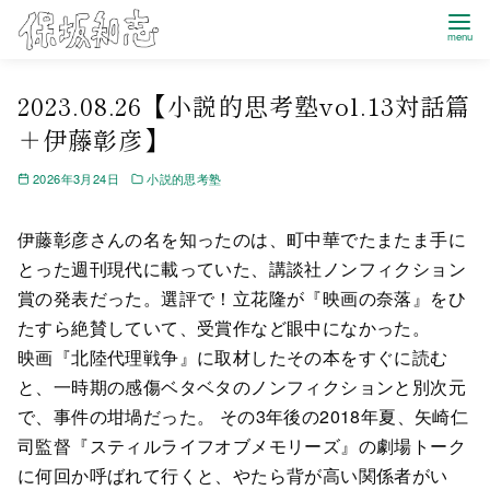
Home
小説的思考塾
2023.08.26【小説的思考塾vol.13対話篇＋伊藤彰彦】
2023.08.26【小説的思考塾vol.13対話篇
＋伊藤彰彦】
2026年3月24日
小説的思考塾
伊藤彰彦さんの名を知ったのは、町中華でたまたま手に
とった週刊現代に載っていた、講談社ノンフィクション
賞の発表だった。選評で！立花隆が『映画の奈落』をひ
たすら絶賛していて、受賞作など眼中になかった。
映画『北陸代理戦争』に取材したその本をすぐに読む
と、一時期の感傷ベタベタのノンフィクションと別次元
で、事件の坩堝だった。 その3年後の2018年夏、矢崎仁
司監督『スティルライフオブメモリーズ』の劇場トーク
に何回か呼ばれて行くと、やたら背が高い関係者がい