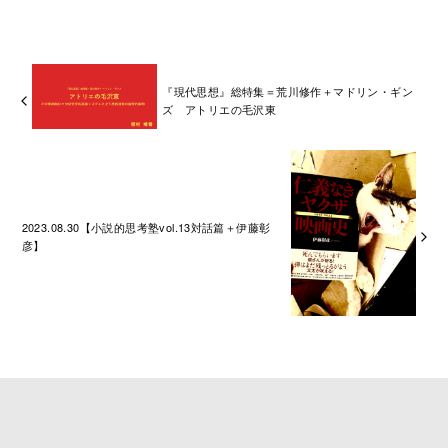
『現代思想』総特集＝荒川修作＋マドリン・ギン
ズ アトリエの毛沢東
2023.08.30【小説的思考塾vol.13対話篇＋伊藤彰
彦】