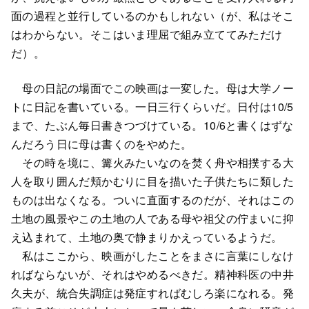
面の過程と並行しているのかもしれない（が、私はそこ
はわからない。そこはいま理屈で組み立ててみただけ
だ）。
母の日記の場面でこの映画は一変した。母は大学ノー
トに日記を書いている。一日三行くらいだ。日付は10/5
まで、たぶん毎日書きつづけている。10/6と書くはずな
んだろう日に母は書くのをやめた。
その時を境に、篝火みたいなのを焚く舟や相撲する大
人を取り囲んだ頬かむりに目を描いた子供たちに類した
ものは出なくなる。ついに直面するのだが、それはこの
土地の風景やこの土地の人である母や祖父の佇まいに抑
え込まれて、土地の奥で静まりかえっているようだ。
私はここから、映画がしたことをまさに言葉にしなけ
ればならないが、それはやめるべきだ。精神科医の中井
久夫が、統合失調症は発症すればむしろ楽になれる。発