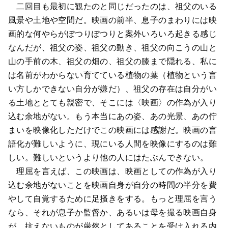
二回目も最初に観たのと同じだったのは、祖父のいる
風景や土地や空間だ。映画の前半、息子のまわりには映
画的な何やらがぽつりぽつりと案外いろいろ起きる感じ
なんだが、祖父の姿、祖父の動き、祖父の向こうの山と
山の手前の木、祖父の畑の、祖父の膝まで隠れる、私に
は名前がわからない育てている植物の葉（植物という言
い方しかできない自分が嫌だ）、祖父の存在は自分がい
る土地ととても親密で、そこには〈映画〉の作為が入り
込む余地がない。もう本当にあの姿、あの光景、あの佇
まいを映像化しただけでこの映画には感謝だ。映画の言
語化が難しいように、現にいる人間を映像にするのは難
しい。難しいというより他の人にはたぶんできない。
理屈を言えば、この映画は、映画としての作為が入り
込む余地がないことを映画自身が自分の時間の半分を費
やして自覚するために足掻きをする。もっと理屈を言う
なら、それが息子か監督か、あるいは母を撮る映画自身
が、抗えないものが厳然としてあることを受け入れる内