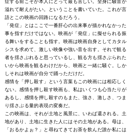
症する前こそが本人にとって最も苦しい。全身に騒音が
溢れて耐えがたい。ということを書いていた。これが言
語とこの映画の回路になるだろう。
「発症」とはここで一番肝心の出来事が描かれなかった
事を指すだけではない。映画が「発症」に擬せられる振
る舞いをすることも指す。映画は映画自身としてカタル
シスを求めて、激しい映像や強い音を出す。それで観る
者を揺さぶれると思っているし、観る方も揺さぶられた
いから映画を観るわけだから、映画と一緒に騒ぐ。しか
しそれは映画が自分で踊っただけだ。
感情を「押し殺す」という言葉もこの映画には相応しく
ない。感情を押し殺す映画も、私はいくつも心当たりが
あるし、感情を押し殺すのもまた、強さ、激しさ、つま
り揺さぶる量的表現の変奏だ。
この映画は、それが土地と風景に、いわば還される。土
地があり、土地に生きた人にはその土地がある。母は、
「おるかよぉ？」と尋ねてきてお茶を飲んだ誰か私には