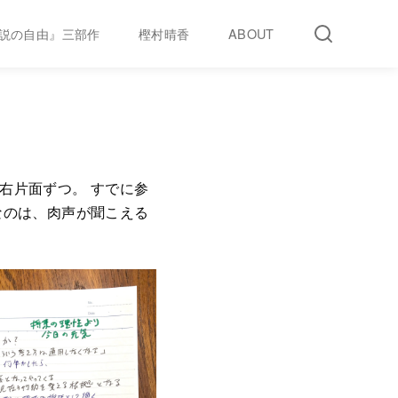
説の自由』三部作
樫村晴香
ABOUT
右片面ずつ。 すでに参
なのは、肉声が聞こえる